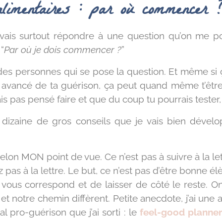
alimentaires : par où commencer
 vais surtout répondre à une question qu’on me po
“
Par où je dois commencer ?
”
es personnes qui se pose la question. Et même si ç
 avancé de ta guérison, ça peut quand même t’être u
is pas pensé faire et que du coup tu pourrais tester,
dizaine de gros conseils que je vais bien dévelo
on MON point de vue. Ce n’est pas à suivre à la lett
z pas à la lettre. Le but, ce n’est pas d’être bonne 
 vous correspond et de laisser de côté le reste. On
e et notre chemin diffèrent. Petite anecdote, j’ai u
al pro-guérison que j’ai sorti : le
feel-good planne