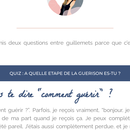
’ai mis deux questions entre guillemets parce que 
QUIZ : A QUELLE ETAPE DE LA GUERISON ES-TU ?
s te dire “comment guérir” ?
 guérir ?”. Parfois, je reçois vraiment, “bonjour, je
de ma part quand je reçois ça. Je peux complèt
 été pareil. J’étais aussi complètement perdue, e