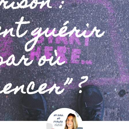
rison :
nt guérir
“par où
encer” ?