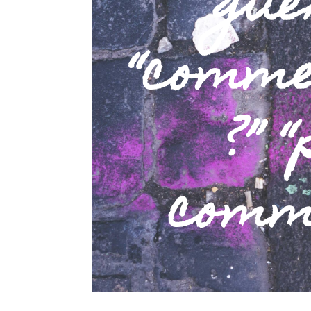
gué
“comme
?” 
comm