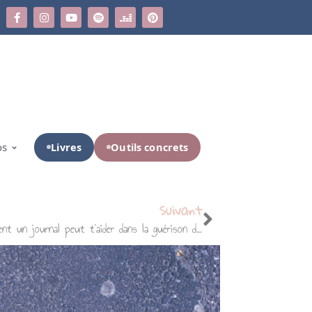
Livres
Outils concrets
os
Suivant
Journaling & santé mentale : Comment un journal peut t’aider dans la guérison de ton TCA ?