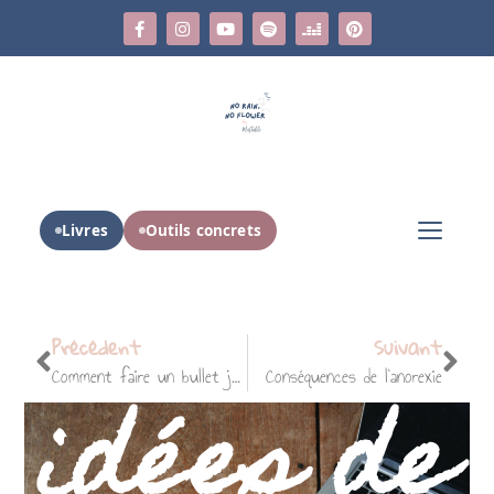
Livres
Outils concrets
Précédent
Suivant
Comment faire un bullet journal ?
Conséquences de l’anorexie
idées de