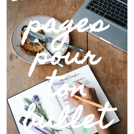
pages
pour
ton
bullet