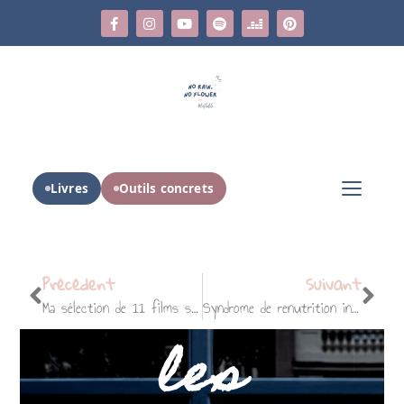
Livres
Outils concrets
Précédent
Suivant
Ma sélection de 11 films sur l’anorexie
Syndrome de renutrition inappropriée dans les troubles alimentaires
les