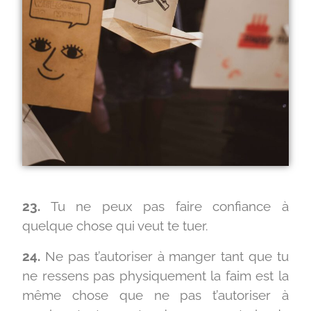
23.
Tu ne peux pas faire confiance à
quelque chose qui veut te tuer.
24.
Ne pas t’autoriser à manger tant que tu
ne ressens pas physiquement la faim est la
même chose que ne pas t’autoriser à