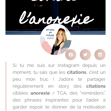
l’anorexie
Si tu me suis sur Instagram depuis un
moment, tu sais que les
citations
, c’est un
peu mon truc ! J’adore te partager
régulièrement en story des
citations
ciblées
anorexie
/ TCA, des “reminders”,
des phrases inspirantes pour t’aider à
garder espoir, te donner de la motivation