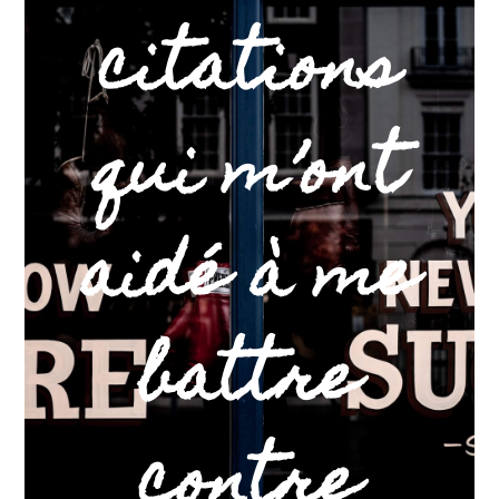
citations
qui m’ont
aidé à me
battre
contre