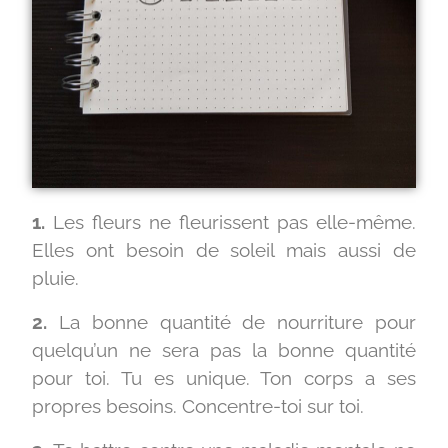
1.
Les fleurs ne fleurissent pas elle-même.
Elles ont besoin de soleil mais aussi de
pluie.
2.
La bonne quantité de nourriture pour
quelqu’un ne sera pas la bonne quantité
pour toi. Tu es unique. Ton corps a ses
propres besoins. Concentre-toi sur toi.