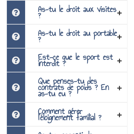
As-tu le droit aux visites
?
As-tu le droit au portable
?
Est-ce que le sport est
interdit ?
Que penses-tu des
contrats de poids ? En
as-tu eu ?
Comment gérer
l’éloignement familial ?