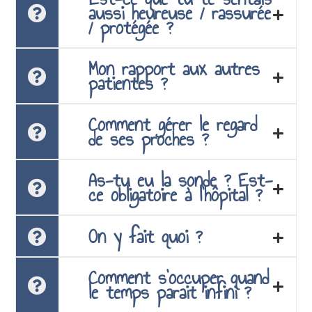
aussi heureuse / rassurée
/ protégée ?
Mon rapport aux autres
patientes ?
Comment gérer le regard
de ses proches ?
As-tu eu la sonde ? Est-
ce obligatoire à l’hôpital ?
On y fait quoi ?
Comment s’occuper quand
le temps parait infini ?