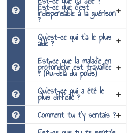
Est-ce que ça aide ?
Est-ce que c’est
indispensable à la guérison
?
Qu’est-ce qui t’a le plus
aidé ?
Est-ce que la maladie en
profondeur est travaillée
? (Au-delà du poids)
Qu’est-ce qui a été le
plus difficile ?
Comment tu t’y sentais ?
Est-ce que tu te sentais