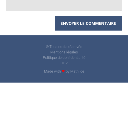
© Tous droits réservés
Mentions légales
Politique de confidentialité
CGV
Made with
❤
by Mathilde