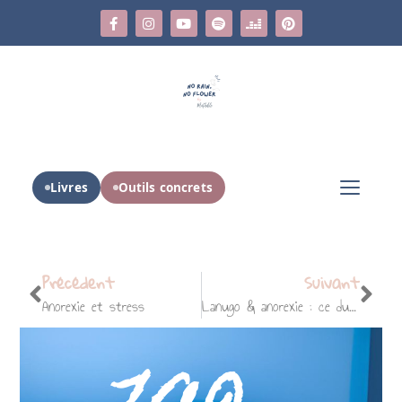
Livres
Outils concrets
Précédent
Suivant
Anorexie et stress
Lanugo & anorexie : ce duvet protecteur