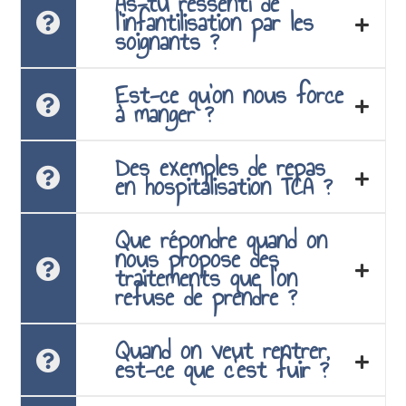
As-tu ressenti de
l’infantilisation par les
soignants ?
Est-ce qu’on nous force
à manger ?
Des exemples de repas
en hospitalisation TCA ?
Que répondre quand on
nous propose des
traitements que l’on
refuse de prendre ?
Quand on veut rentrer,
est-ce que c’est fuir ?