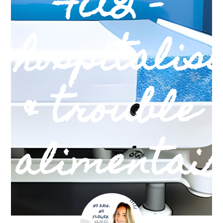
FAQ –
hospitalis
& trouble
alimentai