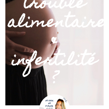
trouble
alimentaire
&
infertilité
?