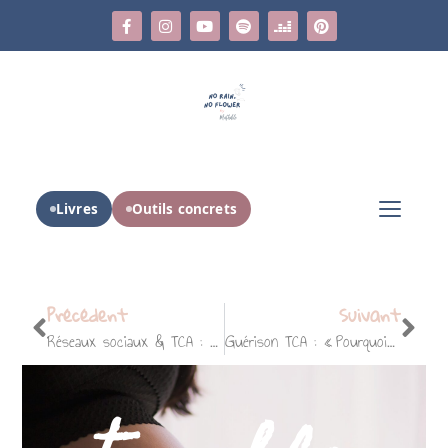
Livres
Outils concrets
Précédent
Suivant
Réseaux sociaux & TCA : aide ou préjudice ?
Guérison TCA : « Pourquoi rien ne fonctionne pour moi ? »