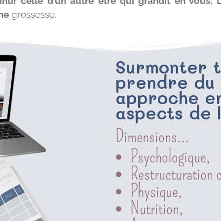
tir celle d’un autre être qui grandit en vous.
une
grossesse.
Surmonter t
prendre du 
approche en
aspects de 
Dimensions…
Psychologique,
Restructuration c
Physique,
Nutrition,