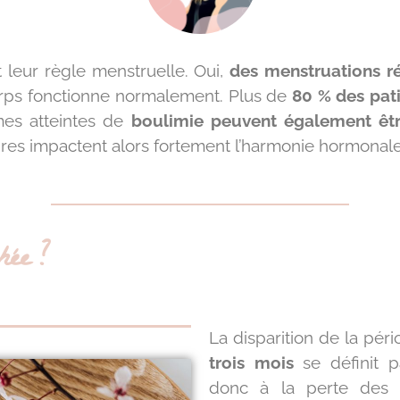
leur règle menstruelle. Oui,
des menstruations r
orps fonctionne normalement. Plus de
80 % des pati
mes atteintes de
boulimie peuvent également êt
ires impactent alors fortement l’harmonie hormonal
hée ?
La disparition de la pé
trois mois
se définit p
donc à la perte des 