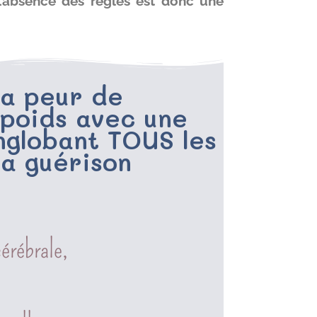
 L’absence des règles est donc une
a peur de
poids avec une
globant TOUS les
la guérison
érébrale,