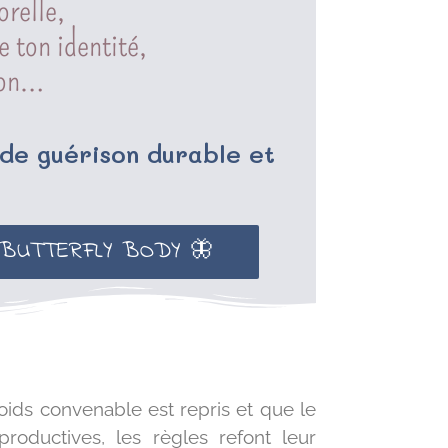
orelle,
 ton identité,
ion…
 de guérison durable et
 BUTTERFLY BODY 🦋
oids convenable est repris et que le
oductives, les règles refont leur