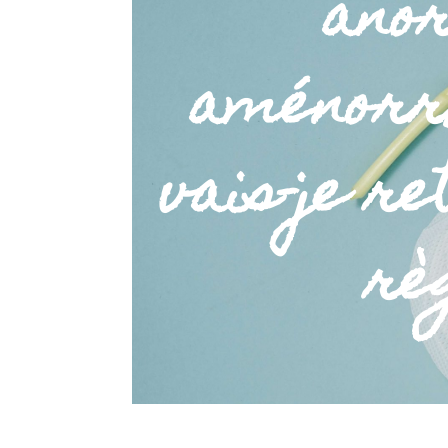
anor
aménorr
vais-je r
rè