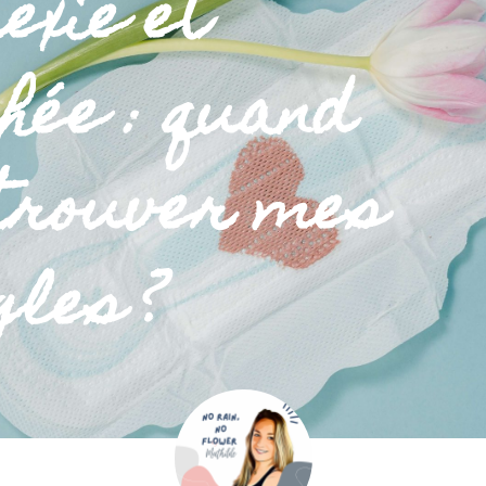
exie et
hée : quand
etrouver mes
gles ?