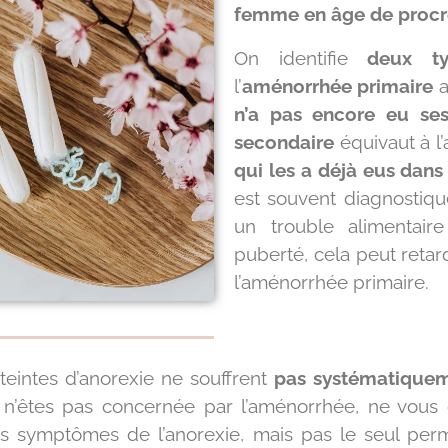
femme en âge de procr
On identifie
deux ty
l’
aménorrhée primaire
a
n’a pas encore eu ses
secondaire
équivaut à l
qui les a déjà eus dans
est souvent diagnostiqu
un trouble alimentair
puberté, cela peut retar
l’aménorrhée primaire.
teintes d’anorexie ne souffrent
pas systématique
s n’êtes pas concernée par l’aménorrhée, ne vous
es symptômes de l’anorexie, mais pas le seul perm