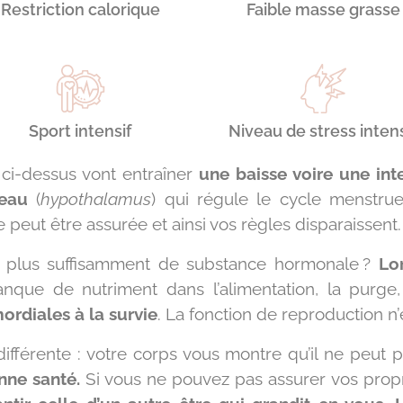
Restriction calorique
Faible masse grasse
Sport intensif
Niveau de stress inten
s ci-dessus vont entraîner
une baisse voire une int
eau
(
hypothalamus
) qui régule le cycle menstru
peut être assurée et ainsi vos règles disparaissent.
e plus suffisamment de substance hormonale ?
Lo
que de nutriment dans l’alimentation, la purge, 
mordiales à la survie
. La fonction de reproduction n’e
ifférente : votre corps vous montre qu’il ne peut
onne santé.
Si vous ne pouvez pas assurer vos propr