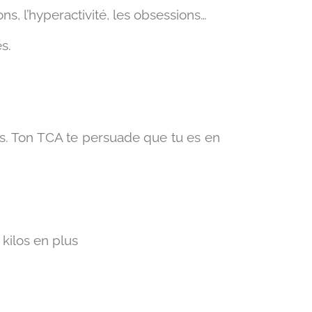
ns, l’hyperactivité, les obsessions…
s.
ds. Ton TCA te persuade que tu es en
kilos en plus