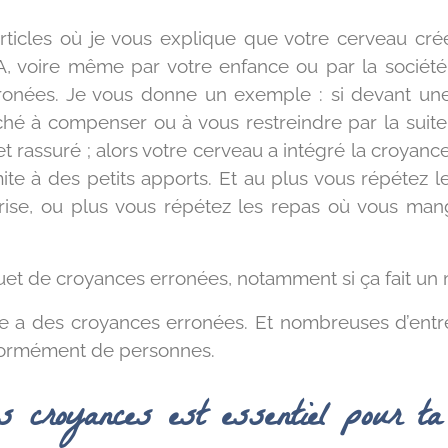
 articles où je vous explique que votre cerveau cr
CA, voire même par votre enfance ou par la socié
onées. Je vous donne un exemple : si devant une 
ché à compenser ou à vous restreindre par la suite
 rassuré ; alors votre cerveau a intégré la croyance
mite à des petits apports. Et au plus vous répétez 
ise, ou plus vous répétez les repas où vous mang
et de croyances erronées, notamment si ça fait u
de a des croyances erronées. Et nombreuses d’entre
normément de personnes.
es croyances est essentiel pour ta