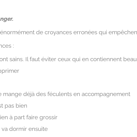
nger.
as énormément de croyances erronées qui empêchen
nces :
sont sains. Il faut éviter ceux qui en contiennent be
upprimer
i je mange déjà des féculents en accompagnement
t pas bien
ien à part faire grossir
n va dormir ensuite