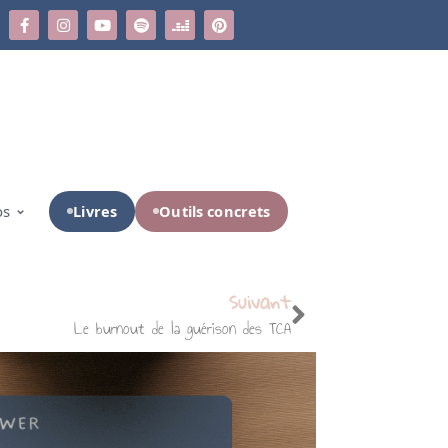
Livres
Outils concrets
os
Suivant
Le burnout de la guérison des TCA