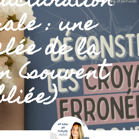
ructuration
ale : une
clée de la
n (souvent
bliée)