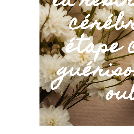
la rest
cérébr
étape 
guériso
ou