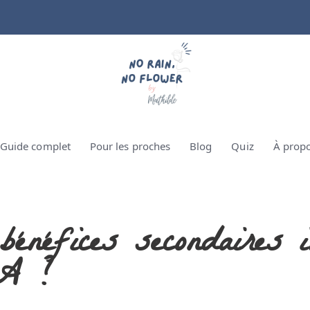
Guide complet
Pour les proches
Blog
Quiz
À prop
énéfices secondaires i
CA ?