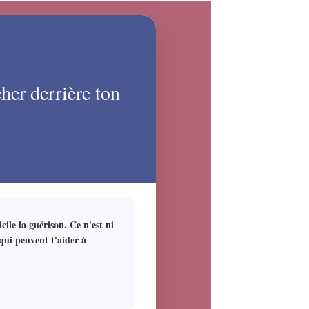
her derrière ton
cile la guérison. Ce n'est ni
 qui peuvent t'aider à