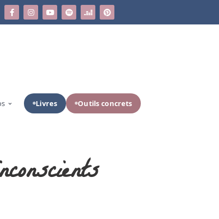
Livres
Outils concrets
os
nconscients