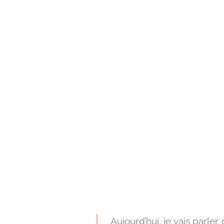
hyp
anorex
me
Aujourd’hui, je vais parler