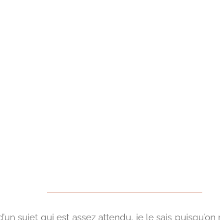
eractivité &
ie : comment y
ttre fin ?
 d’un sujet qui est assez attendu, je le sais puisqu’