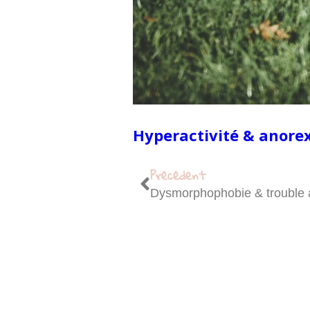
Hyperactivité & anorex
Précédent