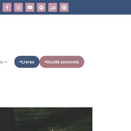
Livres
Outils concrets
os